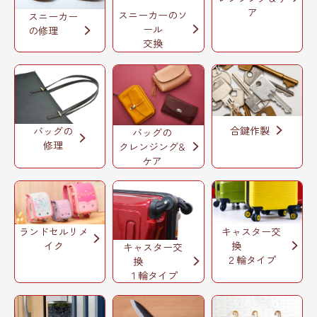
ア
スニーカーのソ
スニーカー
ール
の修理
交換
合鍵作製
バッグの
バッグの
修理
クレンジング&
ケア
ランドセルリメ
キャスター交
イク
換
キャスター交
２輪タイプ
換
１輪タイプ