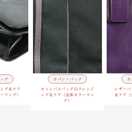
ッグ
カバン・バッグ
カ
ング＆ケア
キャンバスバッグのクレンジ
レザーバ
ーリング）
ング＆ケア（全体カラーリン
＆ケア（
グ）