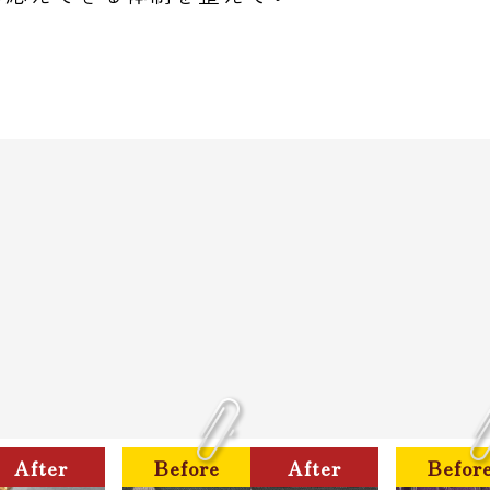
After
Before
After
Befor