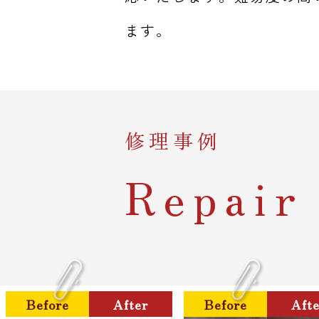
ます。
修理事例
Repair
Before
After
Before
Aft