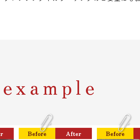
 example
er
Before
After
Before