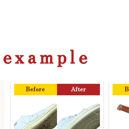
 example
Before
After
B